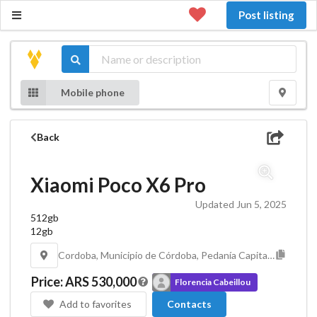
Post listing
Mobile phone
Back
Xiaomi Poco X6 Pro
Updated Jun 5, 2025
512gb
12gb
Cordoba, Municipio de Córdoba, Pedanía Capital, Departamento Capital, Córdoba, X5000, Argentina
Price
:
ARS 530,000
Florencia Cabeillou
Add to favorites
Contacts