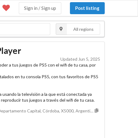
Sign in / Sign up
Post listing
All regions
Player
Updated Jun 5, 2025
eder a tus juegos de PS5 con el wifi de tu casa, por
talados en tu consola PS5, con tus favoritos de PS5
a usando la televisión a la que está conectada ya
reproducir tus juegos a través del wifi de tu casa.
Cordoba, Municipio de Córdoba, Pedanía Capital, Departamento Capital, Córdoba, X5000, Argentina